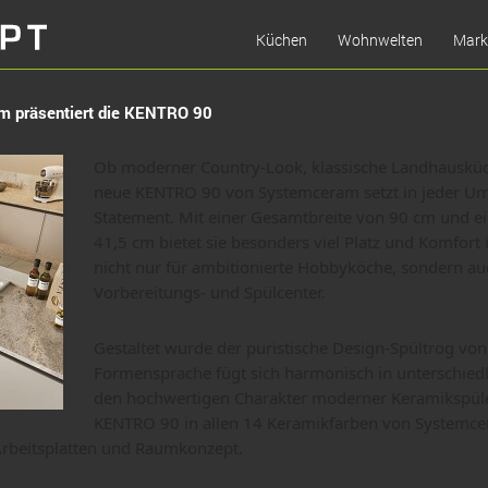
Küchen
Wohnwelten
Mark
Inspiration
Wohngefühl
m präsentiert die KENTRO 90
Küchenplaner
Genussmoment
Meldungen
Wellness-Oase
Ob moderner Country-Look, klassische Landhausküc
neue KENTRO 90 von Systemceram setzt in jeder U
Ordnungsliebe
Statement. Mit einer Gesamtbreite von 90 cm und 
41,5 cm bietet sie besonders viel Platz und Komfort 
nicht nur für ambitionierte Hobbyköche, sondern auc
Vorbereitungs- und Spülcenter.
Gestaltet wurde der puristische Design-Spültrog von
Formensprache fügt sich harmonisch in unterschiedli
den hochwertigen Charakter moderner Keramikspüle
KENTRO 90 in allen 14 Keramikfarben von Systemcer
Arbeitsplatten und Raumkonzept.