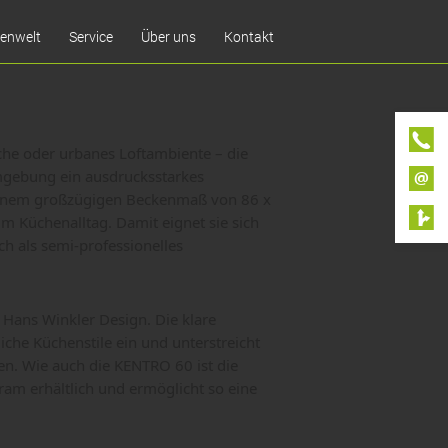
enwelt
Service
Über uns
Kontakt
Küchenkauf in 9 Schritten
Pflegetipps
Komfort-Küchen
he oder urbanes Loftambiente – die
mgebung ein ausdrucksstarkes
Garantie
einem großzügigen Beckenmaß von 86 x
im Küchenalltag. Damit eignet sie sich
h als semi-professionelles
 Hans Winkler Design. Die klare
che Küchenstile ein und unterstreicht
n. Wie auch die KENTRO 60 ist die
am erhältlich und ermöglicht so eine